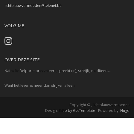
lichtblauwvermoeden@telenet.be
VOLG ME
OVER DEZE SITE
Nathalie Delporte presenteert, spreekt (in), schrijft, mediteert…
Want het leven is meer dan strijken alleen.
Copyright © , lichtblauwvermoeden
Design:
Initio by GetTemplate
- Powered by:
Hugo