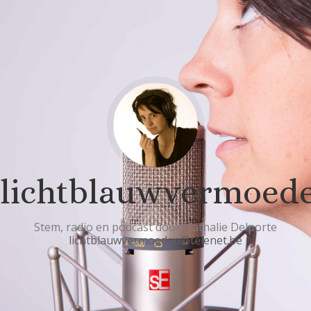
lichtblauwvermoed
Stem, radio en podcast door Nathalie Delporte
lichtblauwvermoeden@telenet.be