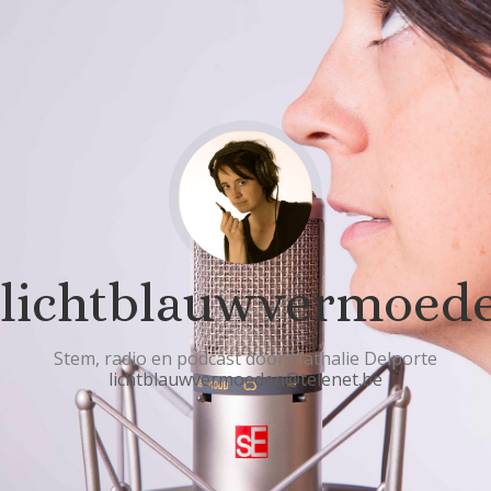
lichtblauwvermoed
Stem, radio en podcast door Nathalie Delporte
lichtblauwvermoeden@telenet.be