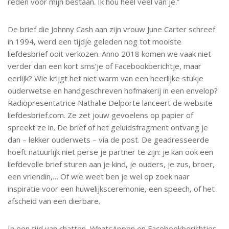
reden voor mijn bestaan. Ik hou heel veel van je.”
De brief die Johnny Cash aan zijn vrouw June Carter schreef
in 1994, werd een tijdje geleden nog tot mooiste
liefdesbrief ooit verkozen. Anno 2018 komen we vaak niet
verder dan een kort sms’je of Facebookberichtje, maar
eerlijk? Wie krijgt het niet warm van een heerlijke stukje
ouderwetse en handgeschreven hofmakerij in een envelop?
Radiopresentatrice Nathalie Delporte lanceert de website
liefdesbrief.com. Ze zet jouw gevoelens op papier of
spreekt ze in. De brief of het geluidsfragment ontvang je
dan – lekker ouderwets – via de post. De geadresseerde
hoeft natuurlijk niet perse je partner te zijn: je kan ook een
liefdevolle brief sturen aan je kind, je ouders, je zus, broer,
een vriendin,… Of wie weet ben je wel op zoek naar
inspiratie voor een huwelijksceremonie, een speech, of het
afscheid van een dierbare.
In een tijd van chatten, WhatsAppen en Facebookberichtjes