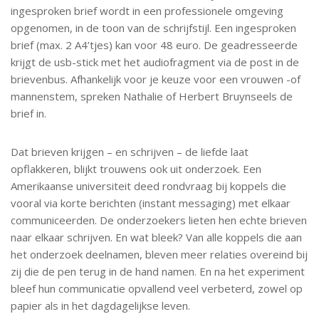
ingesproken brief wordt in een professionele omgeving
opgenomen, in de toon van de schrijfstijl. Een ingesproken
brief (max. 2 A4’tjes) kan voor 48 euro. De geadresseerde
krijgt de usb-stick met het audiofragment via de post in de
brievenbus. Afhankelijk voor je keuze voor een vrouwen -of
mannenstem, spreken Nathalie of Herbert Bruynseels de
brief in.
Dat brieven krijgen – en schrijven – de liefde laat
opflakkeren, blijkt trouwens ook uit onderzoek. Een
Amerikaanse universiteit deed rondvraag bij koppels die
vooral via korte berichten (instant messaging) met elkaar
communiceerden. De onderzoekers lieten hen echte brieven
naar elkaar schrijven. En wat bleek? Van alle koppels die aan
het onderzoek deelnamen, bleven meer relaties overeind bij
zij die de pen terug in de hand namen. En na het experiment
bleef hun communicatie opvallend veel verbeterd, zowel op
papier als in het dagdagelijkse leven.