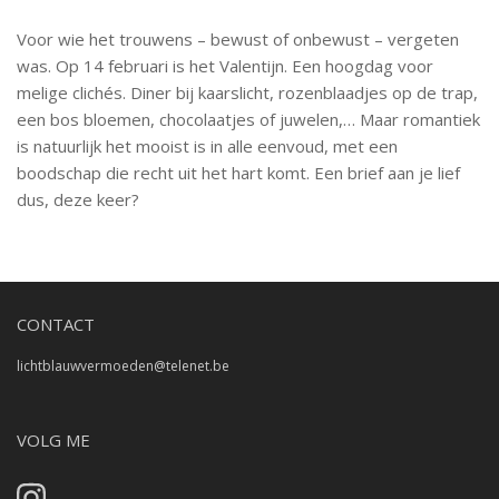
Voor wie het trouwens – bewust of onbewust – vergeten
was. Op 14 februari is het Valentijn. Een hoogdag voor
melige clichés. Diner bij kaarslicht, rozenblaadjes op de trap,
een bos bloemen, chocolaatjes of juwelen,… Maar romantiek
is natuurlijk het mooist is in alle eenvoud, met een
boodschap die recht uit het hart komt. Een brief aan je lief
dus, deze keer?
CONTACT
lichtblauwvermoeden@telenet.be
VOLG ME