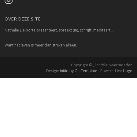
OVER DEZE SITE
Nathalie Delporte presenteert, spreekt (in), schrijft, mediteert…
Want het leven is meer dan strijken alleen.
Copyright © , lichtblauwvermoeden
Design:
Initio by GetTemplate
- Powered by:
Hugo